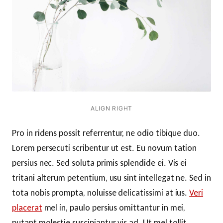
ALIGN RIGHT
Pro in ridens possit referrentur, ne odio tibique duo.
Lorem persecuti scribentur ut est. Eu novum tation
persius nec. Sed soluta primis splendide ei. Vis ei
tritani alterum petentium, usu sint intellegat ne. Sed in
tota nobis prompta, noluisse delicatissimi at ius.
Veri
placerat
mel in, paulo persius omittantur in mei,
putant molestie suscipiantur vis ad. Ut mel tollit