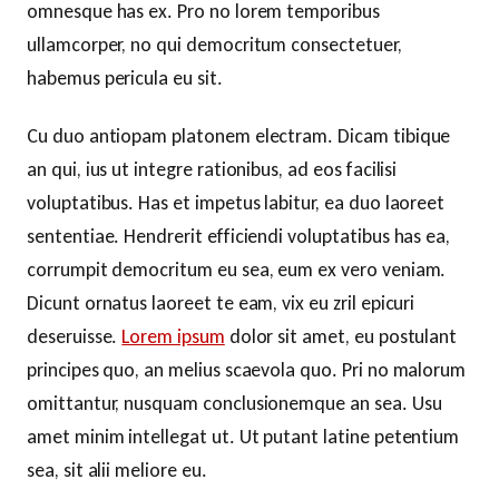
omnesque has ex. Pro no lorem temporibus
ullamcorper, no qui democritum consectetuer,
habemus pericula eu sit.
Cu duo antiopam platonem electram. Dicam tibique
an qui, ius ut integre rationibus, ad eos facilisi
voluptatibus. Has et impetus labitur, ea duo laoreet
sententiae. Hendrerit efficiendi voluptatibus has ea,
corrumpit democritum eu sea, eum ex vero veniam.
Dicunt ornatus laoreet te eam, vix eu zril epicuri
deseruisse.
Lorem ipsum
dolor sit amet, eu postulant
principes quo, an melius scaevola quo. Pri no malorum
omittantur, nusquam conclusionemque an sea. Usu
amet minim intellegat ut. Ut putant latine petentium
sea, sit alii meliore eu.