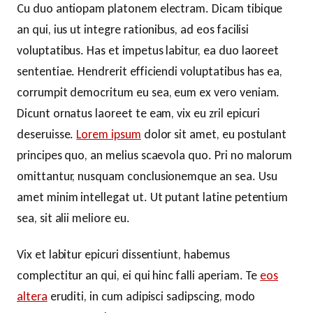
Cu duo antiopam platonem electram. Dicam tibique
an qui, ius ut integre rationibus, ad eos facilisi
voluptatibus. Has et impetus labitur, ea duo laoreet
sententiae. Hendrerit efficiendi voluptatibus has ea,
corrumpit democritum eu sea, eum ex vero veniam.
Dicunt ornatus laoreet te eam, vix eu zril epicuri
deseruisse.
Lorem ipsum
dolor sit amet, eu postulant
principes quo, an melius scaevola quo. Pri no malorum
omittantur, nusquam conclusionemque an sea. Usu
amet minim intellegat ut. Ut putant latine petentium
sea, sit alii meliore eu.
Vix et labitur epicuri dissentiunt, habemus
complectitur an qui, ei qui hinc falli aperiam. Te
eos
altera
eruditi, in cum adipisci sadipscing, modo