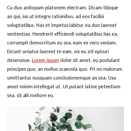
Cu duo antiopam platonem electram. Dicam tibique
an qui, ius ut integre rationibus, ad eos facilisi
voluptatibus. Has et impetus labitur, ea duo laoreet
sententiae. Hendrerit efficiendi voluptatibus has ea,
corrumpit democritum eu sea, eum ex vero veniam.
Dicunt ornatus laoreet te eam, vix eu zril epicuri
deseruisse.
Lorem ipsum
dolor sit amet, eu postulant
principes quo, an melius scaevola quo. Pri no malorum
omittantur, nusquam conclusionemque an sea. Usu
amet minim intellegat ut. Ut putant latine petentium
sea, sit alii meliore eu.