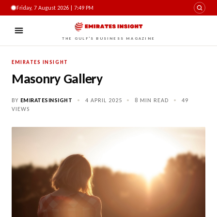
Friday, 7 August 2026 | 7:49 PM
THE GULF'S BUSINESS MAGAZINE
EMIRATES INSIGHT
Masonry Gallery
BY
EMIRATESINSIGHT
•
4 APRIL 2025
•
8 MIN READ
•
49
VIEWS