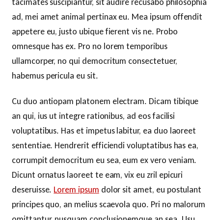
tacimates suscipiantur, sit audire recusabo philosophia
ad, mei amet animal pertinax eu. Mea ipsum offendit
appetere eu, justo ubique fierent vis ne. Probo
omnesque has ex. Pro no lorem temporibus
ullamcorper, no qui democritum consectetuer,
habemus pericula eu sit.
Cu duo antiopam platonem electram. Dicam tibique
an qui, ius ut integre rationibus, ad eos facilisi
voluptatibus. Has et impetus labitur, ea duo laoreet
sententiae. Hendrerit efficiendi voluptatibus has ea,
corrumpit democritum eu sea, eum ex vero veniam.
Dicunt ornatus laoreet te eam, vix eu zril epicuri
deseruisse.
Lorem ipsum
dolor sit amet, eu postulant
principes quo, an melius scaevola quo. Pri no malorum
omittantur, nusquam conclusionemque an sea. Usu