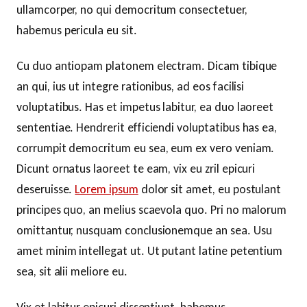
ullamcorper, no qui democritum consectetuer,
habemus pericula eu sit.
Cu duo antiopam platonem electram. Dicam tibique
an qui, ius ut integre rationibus, ad eos facilisi
voluptatibus. Has et impetus labitur, ea duo laoreet
sententiae. Hendrerit efficiendi voluptatibus has ea,
corrumpit democritum eu sea, eum ex vero veniam.
Dicunt ornatus laoreet te eam, vix eu zril epicuri
deseruisse.
Lorem ipsum
dolor sit amet, eu postulant
principes quo, an melius scaevola quo. Pri no malorum
omittantur, nusquam conclusionemque an sea. Usu
amet minim intellegat ut. Ut putant latine petentium
sea, sit alii meliore eu.
Vix et labitur epicuri dissentiunt, habemus