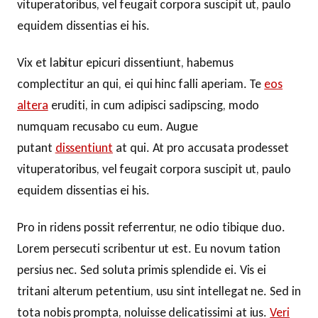
vituperatoribus, vel feugait corpora suscipit ut, paulo
equidem dissentias ei his.
Vix et labitur epicuri dissentiunt, habemus
complectitur an qui, ei qui hinc falli aperiam. Te
eos
altera
eruditi, in cum adipisci sadipscing, modo
numquam recusabo cu eum. Augue
putant
dissentiunt
at qui. At pro accusata prodesset
vituperatoribus, vel feugait corpora suscipit ut, paulo
equidem dissentias ei his.
Pro in ridens possit referrentur, ne odio tibique duo.
Lorem persecuti scribentur ut est. Eu novum tation
persius nec. Sed soluta primis splendide ei. Vis ei
tritani alterum petentium, usu sint intellegat ne. Sed in
tota nobis prompta, noluisse delicatissimi at ius.
Veri