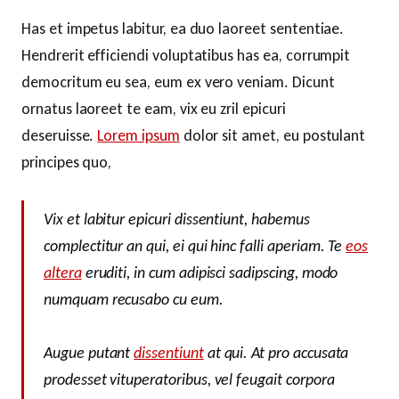
Has et impetus labitur, ea duo laoreet sententiae.
Hendrerit efficiendi voluptatibus has ea, corrumpit
democritum eu sea, eum ex vero veniam. Dicunt
ornatus laoreet te eam, vix eu zril epicuri
deseruisse.
Lorem ipsum
dolor sit amet, eu postulant
principes quo,
Vix et labitur epicuri dissentiunt, habemus
complectitur an qui, ei qui hinc falli aperiam. Te
eos
altera
eruditi, in cum adipisci sadipscing, modo
numquam recusabo cu eum.
Augue putant
dissentiunt
at qui. At pro accusata
prodesset vituperatoribus, vel feugait corpora