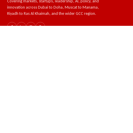
Covering markets, startups, leadership, AI, policy, and
innovation across Dubai to Doha, Muscat to Manama,
Riyadh to Ras Al Khaimah, and the wider GCC region.
SECTIONS
TOPICS
The GCC
AI & Tech
Global Insights
Crypto and Forex
Business & Economy
Eco-Impact
Startups & Leadership
COMPANY
READER
About
Latest news
Authors
RSS feed
Advertise
Search
Write for us
Sitemap