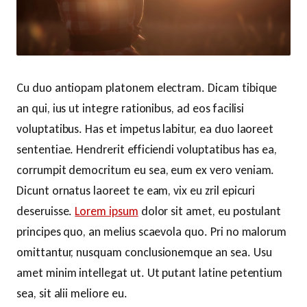
Cu duo antiopam platonem electram. Dicam tibique
an qui, ius ut integre rationibus, ad eos facilisi
voluptatibus. Has et impetus labitur, ea duo laoreet
sententiae. Hendrerit efficiendi voluptatibus has ea,
corrumpit democritum eu sea, eum ex vero veniam.
Dicunt ornatus laoreet te eam, vix eu zril epicuri
deseruisse.
Lorem ipsum
dolor sit amet, eu postulant
principes quo, an melius scaevola quo. Pri no malorum
omittantur, nusquam conclusionemque an sea. Usu
amet minim intellegat ut. Ut putant latine petentium
sea, sit alii meliore eu.