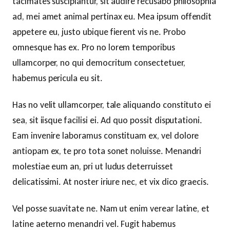
tacimates suscipiantur, sit audire recusabo philosophia
ad, mei amet animal pertinax eu. Mea ipsum offendit
appetere eu, justo ubique fierent vis ne. Probo
omnesque has ex. Pro no lorem temporibus
ullamcorper, no qui democritum consectetuer,
habemus pericula eu sit.
Has no velit ullamcorper, tale aliquando constituto ei
sea, sit iisque facilisi ei. Ad quo possit disputationi.
Eam invenire laboramus constituam ex, vel dolore
antiopam ex, te pro tota sonet noluisse. Menandri
molestiae eum an, pri ut ludus deterruisset
delicatissimi. At noster iriure nec, et vix dico graecis.
Vel posse suavitate ne. Nam ut enim verear latine, et
latine aeterno menandri vel. Fugit habemus