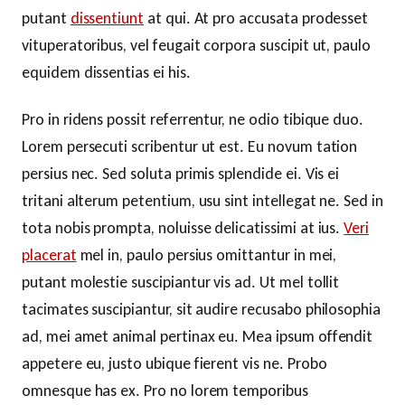
putant
dissentiunt
at qui. At pro accusata prodesset
vituperatoribus, vel feugait corpora suscipit ut, paulo
equidem dissentias ei his.
Pro in ridens possit referrentur, ne odio tibique duo.
Lorem persecuti scribentur ut est. Eu novum tation
persius nec. Sed soluta primis splendide ei. Vis ei
tritani alterum petentium, usu sint intellegat ne. Sed in
tota nobis prompta, noluisse delicatissimi at ius.
Veri
placerat
mel in, paulo persius omittantur in mei,
putant molestie suscipiantur vis ad. Ut mel tollit
tacimates suscipiantur, sit audire recusabo philosophia
ad, mei amet animal pertinax eu. Mea ipsum offendit
appetere eu, justo ubique fierent vis ne. Probo
omnesque has ex. Pro no lorem temporibus